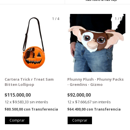
1
/
4
1
/
5
GRATIS
GRATIS
Cartera Trick r Treat Sam
Phunny Plush - Phunny Packs
Bitten Lollipop
- Gremlins - Gizmo
$115.000,00
$92.000,00
12
x
$9.583,33
sin interés
12
x
$7.666,67
sin interés
$80.500,00
con
Transferencia
$64.400,00
con
Transferencia