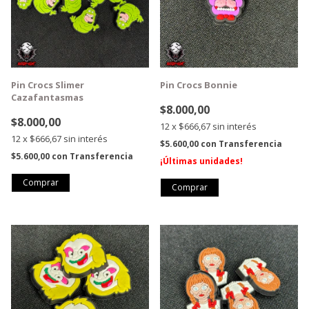
Pin Crocs Slimer
Pin Crocs Bonnie
Cazafantasmas
$8.000,00
$8.000,00
12
x
$666,67
sin interés
12
x
$666,67
sin interés
$5.600,00
con
Transferencia
$5.600,00
con
Transferencia
¡Últimas unidades!