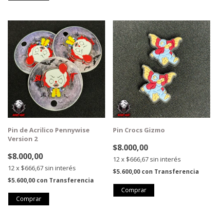
Pin de Acrilico Pennywise
Pin Crocs Gizmo
Version 2
$8.000,00
$8.000,00
12
x
$666,67
sin interés
12
x
$666,67
sin interés
$5.600,00
con
Transferencia
$5.600,00
con
Transferencia