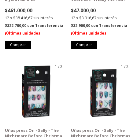
$461.000,00
$47.000,00
12
x
$38.416,67
sin interés
12
x
$3.916,67
sin interés
$322.700,00
con
Transferencia
$32.900,00
con
Transferencia
¡Últimas unidades!
¡Últimas unidades!
1
/
2
1
/
2
Uñas press On - Sally - The
Uñas press On - Sally - The
Nightmare Before Christmas
Nightmare Before Christmas