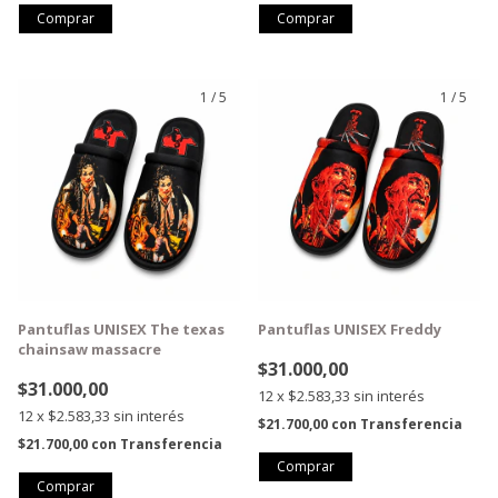
Comprar
Comprar
1
/
5
1
/
5
GRATIS
GRATIS
Pantuflas UNISEX The texas
Pantuflas UNISEX Freddy
chainsaw massacre
$31.000,00
$31.000,00
12
x
$2.583,33
sin interés
12
x
$2.583,33
sin interés
$21.700,00
con
Transferencia
$21.700,00
con
Transferencia
Comprar
Comprar