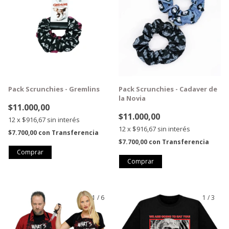
Pack Scrunchies - Gremlins
Pack Scrunchies - Cadaver de
la Novia
$11.000,00
$11.000,00
12
x
$916,67
sin interés
12
x
$916,67
sin interés
$7.700,00
con
Transferencia
$7.700,00
con
Transferencia
1
/
6
1
/
3
GRATIS