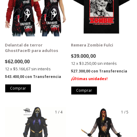
Delantal de terror
Remera Zombie Fulci
GhostFace® para adultos
$39.000,00
$62.000,00
12
x
$3.250,00
sin interés
12
x
$5.166,67
sin interés
$27.300,00
con
Transferencia
$43.400,00
con
Transferencia
¡Últimas unidades!
Comprar
1
/
4
1
/
5
GRATIS
GRATIS