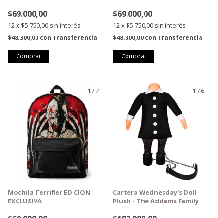
$69.000,00
$69.000,00
12
x
$5.750,00
sin interés
12
x
$5.750,00
sin interés
$48.300,00
con
Transferencia
$48.300,00
con
Transferencia
1
/
7
1
/
6
GRATIS
GRATIS
Mochila Terrifier EDICION
Cartera Wednesday's Doll
EXCLUSIVA
Plush - The Addams Family