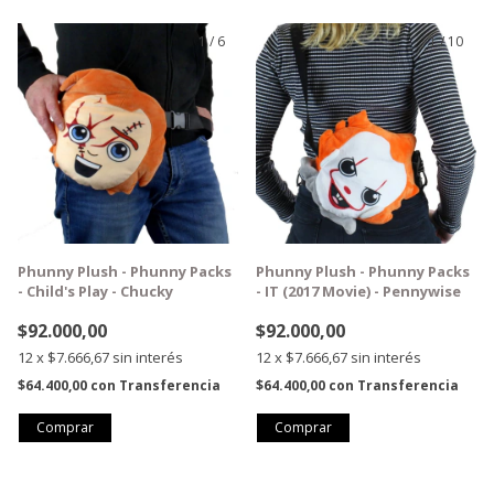
1
/
6
1
/
10
GRATIS
GRATIS
Phunny Plush - Phunny Packs
Phunny Plush - Phunny Packs
- Child's Play - Chucky
- IT (2017 Movie) - Pennywise
$92.000,00
$92.000,00
12
x
$7.666,67
sin interés
12
x
$7.666,67
sin interés
$64.400,00
con
Transferencia
$64.400,00
con
Transferencia