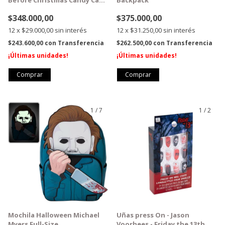
Jack Crossbody Bag
$348.000,00
$375.000,00
12
x
$29.000,00
sin interés
12
x
$31.250,00
sin interés
$243.600,00
con
Transferencia
$262.500,00
con
Transferencia
¡Últimas unidades!
¡Últimas unidades!
1
/
7
1
/
2
GRATIS
Mochila Halloween Michael
Uñas press On - Jason
Myers Full-Size
Voorhees - Friday the 13th