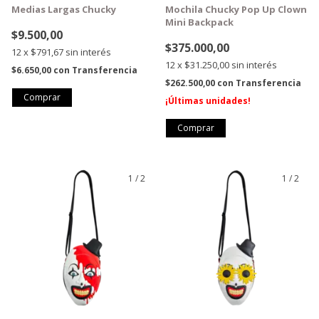
Medias Largas Chucky
Mochila Chucky Pop Up Clown
Mini Backpack
$9.500,00
$375.000,00
12
x
$791,67
sin interés
12
x
$31.250,00
sin interés
$6.650,00
con
Transferencia
$262.500,00
con
Transferencia
¡Últimas unidades!
1
/
2
1
/
2
GRATIS
GRATIS