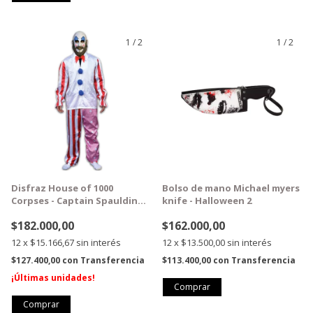
1
/
2
1
/
2
GRATIS
GRATIS
Disfraz House of 1000
Bolso de mano Michael myers
Corpses - Captain Spaulding
knife - Halloween 2
XL
$182.000,00
$162.000,00
12
x
$15.166,67
sin interés
12
x
$13.500,00
sin interés
$127.400,00
con
Transferencia
$113.400,00
con
Transferencia
¡Últimas unidades!