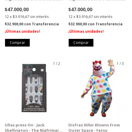
- Modelo 2
$47.000,00
$47.000,00
12
x
$3.916,67
sin interés
12
x
$3.916,67
sin interés
$32.900,00
con
Transferencia
$32.900,00
con
Transferencia
¡Últimas unidades!
¡Últimas unidades!
1
/
2
1
/
3
GRATIS
Uñas press On - Jack
Disfraz Killer Klowns From
Skellington - The Nightmare
Outer Space - Fatso