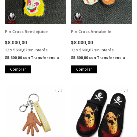
Pin Crocs Beetlejuice
Pin Crocs Annabelle
$8.000,00
$8.000,00
12
x
$666,67
sin interés
12
x
$666,67
sin interés
$5.600,00
con
Transferencia
$5.600,00
con
Transferencia
1
/
2
1
/
3
GRATIS