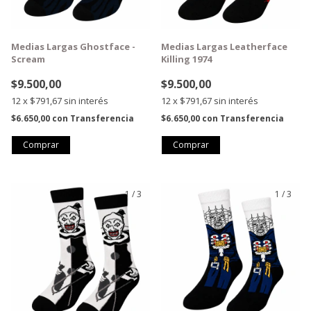
Medias Largas Ghostface -
Medias Largas Leatherface
Scream
Killing 1974
$9.500,00
$9.500,00
12
x
$791,67
sin interés
12
x
$791,67
sin interés
$6.650,00
con
Transferencia
$6.650,00
con
Transferencia
1
/
3
1
/
3