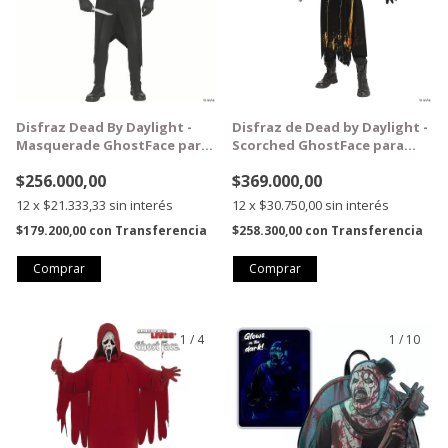
Disfraz Dead By Daylight -
Disfraz de Dead by Daylight -
Masquerade GhostFace para
Scorched GhostFace para
adultos - Talla única
adultos - Talla única
$256.000,00
$369.000,00
12
x
$21.333,33
sin interés
12
x
$30.750,00
sin interés
$179.200,00
con
Transferencia
$258.300,00
con
Transferencia
1
/
4
1
/
10
GRATIS
GRATIS