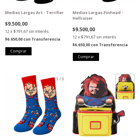
Medias Largas Art - Terrifier
Medias Largas Pinhead -
Hellraiser
$9.500,00
$9.500,00
12
x
$791,67
sin interés
12
x
$791,67
sin interés
$6.650,00
con
Transferencia
$6.650,00
con
Transferencia
1
/
3
1
/
7
GRATIS