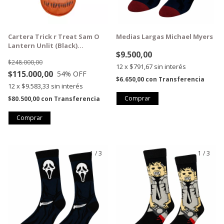
Cartera Trick r Treat Sam O
Medias Largas Michael Myers
Lantern Unlit (Black)
$9.500,00
(DISCONTINUADO)
$248.000,00
12
x
$791,67
sin interés
$115.000,00
54
% OFF
$6.650,00
con
Transferencia
12
x
$9.583,33
sin interés
$80.500,00
con
Transferencia
1
/
3
1
/
3