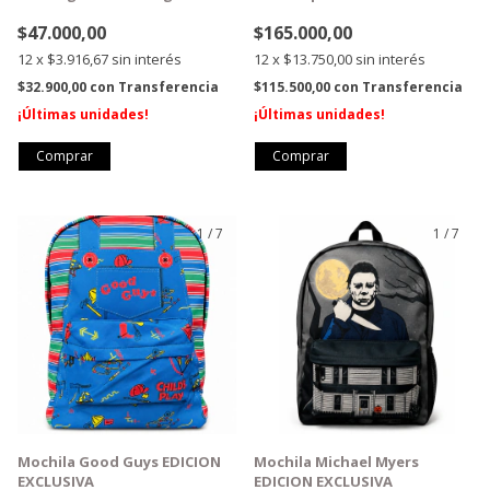
Before Christmas
$47.000,00
$165.000,00
12
x
$3.916,67
sin interés
12
x
$13.750,00
sin interés
$32.900,00
con
Transferencia
$115.500,00
con
Transferencia
¡Últimas unidades!
¡Últimas unidades!
1
/
7
1
/
7
GRATIS
GRATIS
Mochila Good Guys EDICION
Mochila Michael Myers
EXCLUSIVA
EDICION EXCLUSIVA