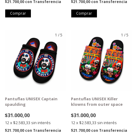
$21.700,00
con
Transferencia
$21.700,00
con
Transferencia
Comprar
Comprar
1
/
5
1
/
5
GRATIS
GRATIS
Pantuflas UNISEX Captain
Pantuflas UNISEX Killer
spaulding
klowns from outer space
$31.000,00
$31.000,00
12
x
$2.583,33
sin interés
12
x
$2.583,33
sin interés
$21.700,00
con
Transferencia
$21.700,00
con
Transferencia