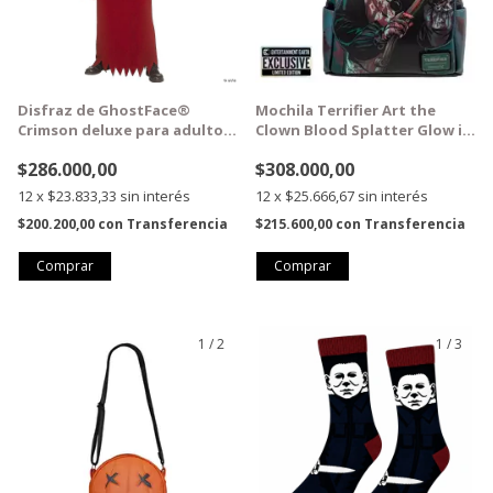
Disfraz de GhostFace®
Mochila Terrifier Art the
Crimson deluxe para adultos
Clown Blood Splatter Glow in
- Talla única
the Dark Mini Backpack -
$286.000,00
$308.000,00
Entertainment Earth
Exclusive
12
x
$23.833,33
sin interés
12
x
$25.666,67
sin interés
$200.200,00
con
Transferencia
$215.600,00
con
Transferencia
1
/
2
1
/
3
GRATIS