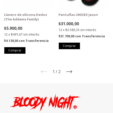
Llavero de silicona Dedos
Pantuflas UNISEX Jason
(The Addams Family)
$31.000,00
$5.900,00
12
x
$2.583,33
sin interés
12
x
$491,67
sin interés
$21.700,00
con
Transferencia
$4.130,00
con
Transferencia
Comprar
1
/
2