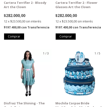
Cartera Terrifier 2 - Bloody
Cartera Terrifier 2 - Flower
Art the Clown
Glasses Art the Clown
$282.000,00
$282.000,00
12
x
$23.500,00
sin interés
12
x
$23.500,00
sin interés
$197.400,00
con
Transferencia
$197.400,00
con
Transferencia
1
/
3
1
/
5
GRATIS
GRATIS
Disfraz The Shining - The
Mochila Corpse Bride