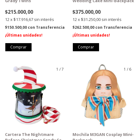
Grady Twins
Wedding Cake Mini-Backpack
$215.000,00
$375.000,00
12
x
$17.916,67
sin interés
12
x
$31.250,00
sin interés
$150.500,00
con
Transferencia
$262.500,00
con
Transferencia
¡Últimas unidades!
¡Últimas unidades!
Comprar
1
/
7
1
/
6
GRATIS
GRATIS
Cartera The Nightmare
Mochila M3GAN Cosplay Mini-
Before Christmas Candy Cane
Backpack