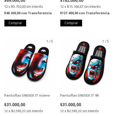
$69.000,00
$182.000,00
12
x
$5.750,00
sin interés
12
x
$15.166,67
sin interés
$48.300,00
con
Transferencia
$127.400,00
con
Transferencia
1
/
5
1
/
5
GRATIS
GRATIS
Pantuflas UNISEX IT nuevo
Pantuflas UNISEX IT 90
$31.000,00
$31.000,00
12
x
$2.583,33
sin interés
12
x
$2.583,33
sin interés