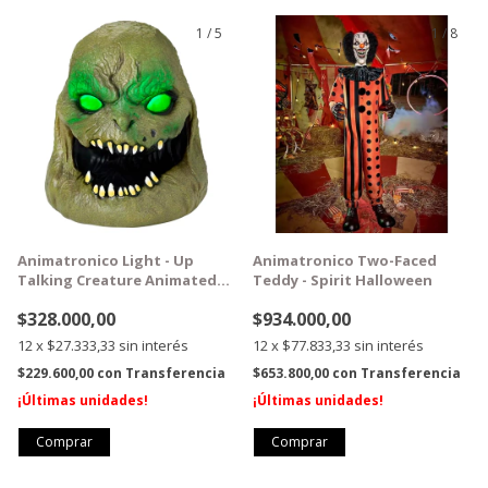
1
/
5
1
/
8
GRATIS
GRATIS
Animatronico Light - Up
Animatronico Two-Faced
Talking Creature Animated
Teddy - Spirit Halloween
Prop - Spirit Halloween
$328.000,00
$934.000,00
12
x
$27.333,33
sin interés
12
x
$77.833,33
sin interés
$229.600,00
con
Transferencia
$653.800,00
con
Transferencia
¡Últimas unidades!
¡Últimas unidades!