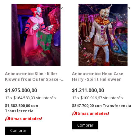
1
/
9
1
/
7
GRATIS
GRATIS
Animatronico Slim - Killer
Animatronico Head Case
Klowns from Outer Space -
Harry - Spirit Halloween
Spirit Halloween
$1.975.000,00
$1.211.000,00
12
x
$164.583,33
sin interés
12
x
$100.916,67
sin interés
$1.382.500,00
con
$847.700,00
con
Transferencia
Transferencia
¡Últimas unidades!
¡Últimas unidades!