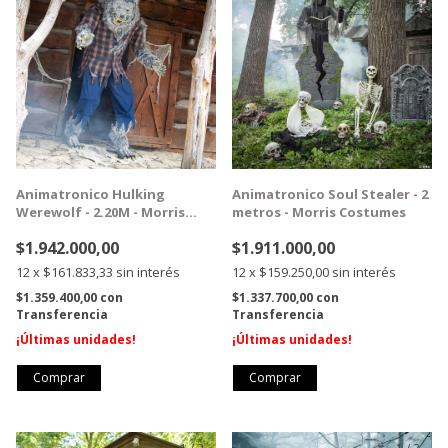
Animatronico Hulking
Animatronico Soul Stealer - 2
Werewolf - 2.20M - Morris
metros - Morris Costumes
Costumes
$1.942.000,00
$1.911.000,00
12
x
$161.833,33
sin interés
12
x
$159.250,00
sin interés
$1.359.400,00
con
$1.337.700,00
con
Transferencia
Transferencia
¡Últimas unidades!
¡Últimas unidades!