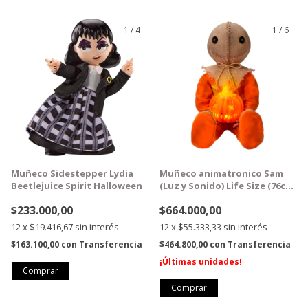
1
/
4
1
/
6
GRATIS
GRATIS
Muñeco Sidestepper Lydia
Muñeco animatronico Sam
Beetlejuice Spirit Halloween
(Luz y Sonido) Life Size (76cm
alto)
$233.000,00
$664.000,00
12
x
$19.416,67
sin interés
12
x
$55.333,33
sin interés
$163.100,00
con
Transferencia
$464.800,00
con
Transferencia
¡Últimas unidades!