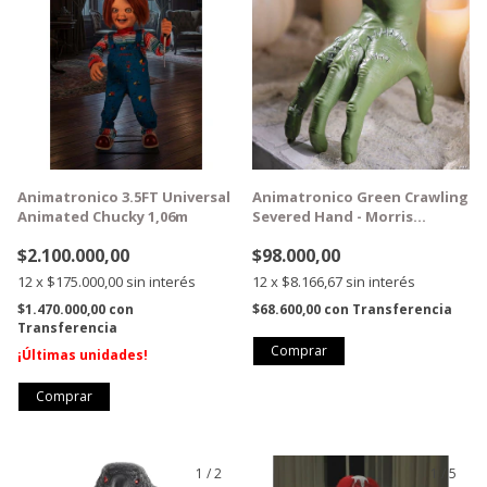
Animatronico 3.5FT Universal
Animatronico Green Crawling
Animated Chucky 1,06m
Severed Hand - Morris
Costumes
$2.100.000,00
$98.000,00
12
x
$175.000,00
sin interés
12
x
$8.166,67
sin interés
$1.470.000,00
con
$68.600,00
con
Transferencia
Transferencia
¡Últimas unidades!
1
/
2
1
/
5
GRATIS
GRATIS