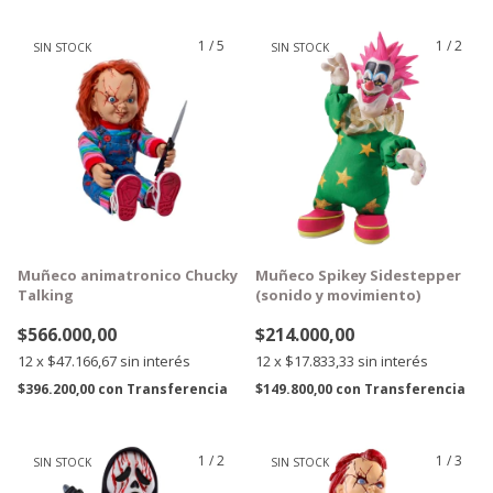
1
/
5
1
/
2
SIN STOCK
SIN STOCK
GRATIS
GRATIS
Muñeco animatronico Chucky
Muñeco Spikey Sidestepper
Talking
(sonido y movimiento)
$566.000,00
$214.000,00
12
x
$47.166,67
sin interés
12
x
$17.833,33
sin interés
$396.200,00
con
Transferencia
$149.800,00
con
Transferencia
1
/
2
1
/
3
SIN STOCK
SIN STOCK
GRATIS
GRATIS