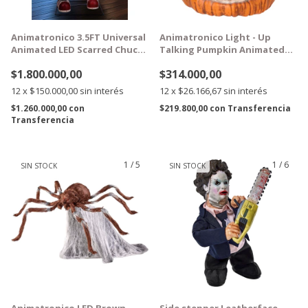
Animatronico 3.5FT Universal
Animatronico Light - Up
Animated LED Scarred Chucky
Talking Pumpkin Animated
1,06m
Prop - spirit Halloween
$1.800.000,00
$314.000,00
12
x
$150.000,00
sin interés
12
x
$26.166,67
sin interés
$1.260.000,00
con
$219.800,00
con
Transferencia
Transferencia
1
/
5
1
/
6
SIN STOCK
SIN STOCK
GRATIS
GRATIS
Animatronico LED Brown
Side stepper Leatherface -