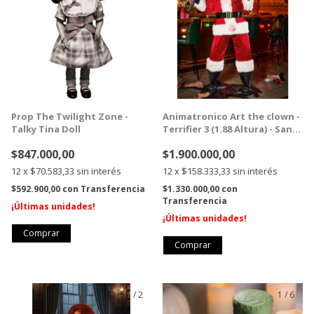
Prop The Twilight Zone -
Animatronico Art the clown -
Talky Tina Doll
Terrifier 3 (1.88 Altura) - Santa
Claus
$847.000,00
$1.900.000,00
12
x
$70.583,33
sin interés
12
x
$158.333,33
sin interés
$592.900,00
con
Transferencia
$1.330.000,00
con
Transferencia
¡Últimas unidades!
¡Últimas unidades!
1
/
2
1
/
6
GRATIS
GRATIS