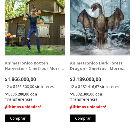
1
/
2
1
/
3
GRATIS
GRATIS
Animatronico Rotten
Animatronico Dark Forest
Harvester - 2 metros - Morris
Dragon - 2 metros - Morris
Costumes
Costumes
$1.866.000,00
$2.189.000,00
12
x
$155.500,00
sin interés
12
x
$182.416,67
sin interés
$1.306.200,00
con
$1.532.300,00
con
Transferencia
Transferencia
¡Últimas unidades!
¡Últimas unidades!