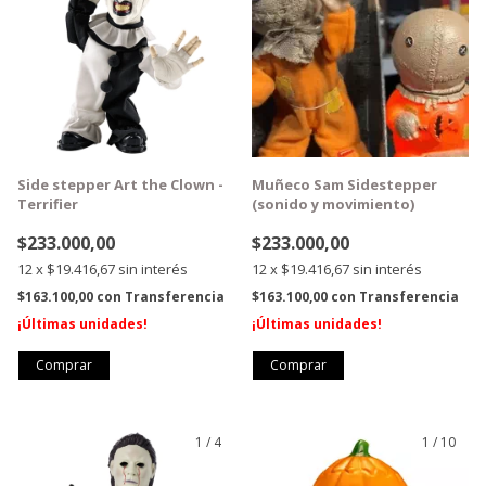
Side stepper Art the Clown -
Muñeco Sam Sidestepper
Terrifier
(sonido y movimiento)
$233.000,00
$233.000,00
12
x
$19.416,67
sin interés
12
x
$19.416,67
sin interés
$163.100,00
con
Transferencia
$163.100,00
con
Transferencia
¡Últimas unidades!
¡Últimas unidades!
1
/
4
1
/
10
GRATIS
GRATIS