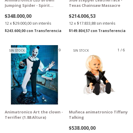
Jumping Spider - Spirit
Texas Chainsaw Massacre
Halloween
$348.000,00
$214.006,53
12
x
$29.000,00
sin interés
12
x
$17.833,88
sin interés
$243.600,00
con
Transferencia
$149.804,57
con
Transferencia
1
/
9
1
/
6
SIN STOCK
SIN STOCK
GRATIS
GRATIS
Animatronico Art the clown -
Muñeca animatronico Tiffany
Terrifier (1.88 Altura)
Talking
$538.000,00