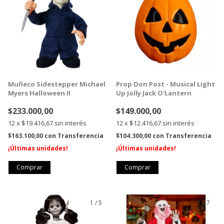
Muñeco Sidestepper Michael
Prop Don Post - Musical Light
Myers Halloween II
Up Jolly Jack O'Lantern
$233.000,00
$149.000,00
12
x
$19.416,67
sin interés
12
x
$12.416,67
sin interés
$163.100,00
con
Transferencia
$104.300,00
con
Transferencia
¡Últimas unidades!
¡Últimas unidades!
1
/
5
1
/
7
GRATIS
GRATIS