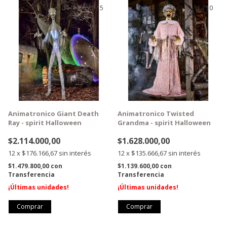
1
/
5
1
/
10
GRATIS
GRATIS
Animatronico Giant Death
Animatronico Twisted
Ray - spirit Halloween
Grandma - spirit Halloween
$2.114.000,00
$1.628.000,00
12
x
$176.166,67
sin interés
12
x
$135.666,67
sin interés
$1.479.800,00
con
$1.139.600,00
con
Transferencia
Transferencia
¡Últimas unidades!
¡Últimas unidades!