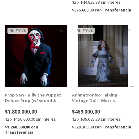
12
x
$44.833,33
sin interés
$376.600,00
con
Transferencia
1
/
6
1
/
7
SIN STOCK
SIN STOCK
GRATIS
GRATIS
Prop Saw - Billy the Puppet
Animatronico Talking
Deluxe Prop (w/ sound &
Vintage Doll - Morris
motion)
Costumes
$1.800.000,00
$469.000,00
12
x
$150.000,00
sin interés
12
x
$39.083,33
sin interés
$1.260.000,00
con
$328.300,00
con
Transferencia
Transferencia