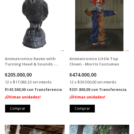
Animatronico Raven with
Animatronico Little Top
Turning Head & Sounds -
Clown - Morris Costumes
Morris Costumes
$205.000,00
$474.000,00
12
x
$17.083,33
sin interés
12
x
$39.500,00
sin interés
$143.500,00
con
Transferencia
$331.800,00
con
Transferencia
¡Últimas unidades!
¡Últimas unidades!
1
/
5
1
/
5
GRATIS
GRATIS