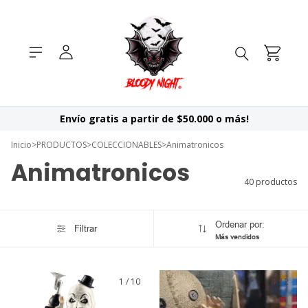
Envío gratis a partir de $50.000 o más!
Inicio
>
PRODUCTOS
>
COLECCIONABLES
>
Animatronicos
Animatronicos
40 productos
Ordenar por:
Filtrar
Más vendidos
1
/
10
1
/
2
GRATIS
GRATIS