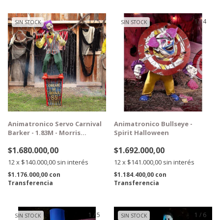
1
/
5
1
/
4
SIN STOCK
SIN STOCK
GRATIS
GRATIS
Animatronico Servo Carnival
Animatronico Bullseye -
Barker - 1.83M - Morris
Spirit Halloween
Costumes
$1.680.000,00
$1.692.000,00
12
x
$140.000,00
sin interés
12
x
$141.000,00
sin interés
$1.176.000,00
con
$1.184.400,00
con
Transferencia
Transferencia
1
/
5
1
/
6
SIN STOCK
SIN STOCK