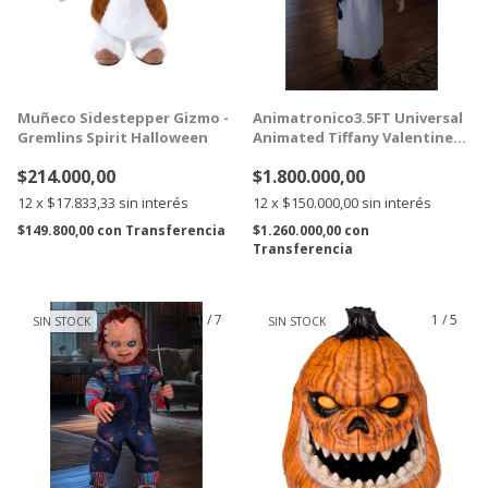
Muñeco Sidestepper Gizmo -
Animatronico3.5FT Universal
Gremlins Spirit Halloween
Animated Tiffany Valentine
1,06m
$214.000,00
$1.800.000,00
12
x
$17.833,33
sin interés
12
x
$150.000,00
sin interés
$149.800,00
con
Transferencia
$1.260.000,00
con
Transferencia
1
/
7
1
/
5
SIN STOCK
SIN STOCK
GRATIS
GRATIS