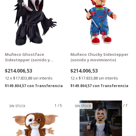
Muñeco Ghostface
Muñeco Chucky Sidestepper
Sidestepper (sonido y
(sonido y movimiento)
movimiento)
$214.006,53
$214.006,53
12
x
$17.833,88
sin interés
12
x
$17.833,88
sin interés
$149.804,57
con
Transferencia
$149.804,57
con
Transferencia
1
/
5
1
/
7
SIN STOCK
SIN STOCK
GRATIS
GRATIS