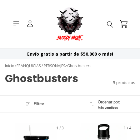
Envío gratis a partir de $50.000 o más!
Inicio
>
FRANQUICIAS / PERSONAJES
>
Ghostbusters
Ghostbusters
5 productos
Ordenar por:
Filtrar
Más vendidos
1
/
3
1
/
4