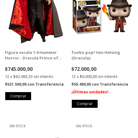
Figura escala 1:6 Hammer
funko pop! Van Helsing
Horror - Dracula Prince of
(Dracula)
Darkness - Dracula
$745.000,00
$72.000,00
12
x
$62.083,33
sin interés
12
x
$6.000,00
sin interés
$521.500,00
con
Transferencia
$50.400,00
con
Transferencia
¡Últimas unidades!
SIN STOCK
SIN STOCK
GRATIS
GRATIS