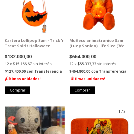
Cartera Lollipop Sam - Trick 'r
Muñeco animatronico Sam
Treat Spirit Halloween
(Luz y Sonido) Life Size (76cm
alto)
$182.000,00
$664.000,00
12
x
$15.166,67
sin interés
12
x
$55.333,33
sin interés
$127.400,00
con
Transferencia
$464.800,00
con
Transferencia
¡Últimas unidades!
¡Últimas unidades!
1
/
2
1
/
3
GRATIS
GRATIS