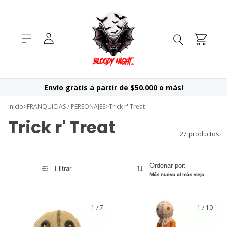
Envío gratis a partir de $50.000 o más!
Inicio
>
FRANQUICIAS / PERSONAJES
>
Trick r' Treat
Trick r' Treat
27 productos
Ordenar por:
Filtrar
Más nuevo al más viejo
1
/
7
1
/
10
GRATIS
GRATIS