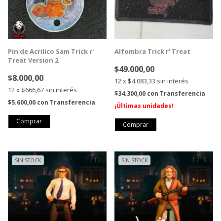
Pin de Acrilico Sam Trick r'
Alfombra Trick r' Treat
Treat Version 2
$49.000,00
$8.000,00
12
x
$4.083,33
sin interés
12
x
$666,67
sin interés
$34.300,00
con
Transferencia
$5.600,00
con
Transferencia
¡Últimas unidades!
1
/
10
1
/
10
SIN STOCK
SIN STOCK