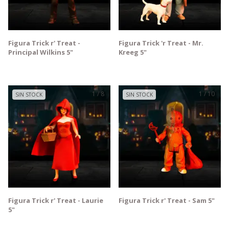
Figura Trick r' Treat -
Figura Trick 'r Treat - Mr.
Principal Wilkins 5"
Kreeg 5"
1
/
8
1
/
10
SIN STOCK
SIN STOCK
Figura Trick r' Treat - Laurie
Figura Trick r' Treat - Sam 5"
5"