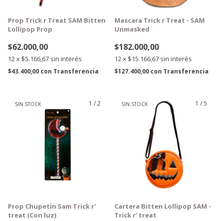
Prop Trick r Treat SAM Bitten
Mascara Trick r Treat - SAM
Lollipop Prop
Unmasked
$62.000,00
$182.000,00
12
x
$5.166,67
sin interés
12
x
$15.166,67
sin interés
$43.400,00
con
Transferencia
$127.400,00
con
Transferencia
1
/
2
1
/
5
SIN STOCK
SIN STOCK
GRATIS
GRATIS
Prop Chupetin Sam Trick r'
Cartera Bitten Lollipop SAM -
treat (Con luz)
Trick r' treat