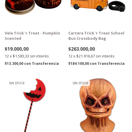
Vela Trick 'r Treat - Pumpkin
Cartera Trick 'r Treat School
Scented
Bus Crossbody Bag
$19.000,00
$263.000,00
12
x
$1.583,33
sin interés
12
x
$21.916,67
sin interés
$13.300,00
con
Transferencia
$184.100,00
con
Transferencia
SIN STOCK
SIN STOCK
GRATIS
GRATIS