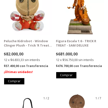
Peluche Kidrobot - Window
Figura Escala 1:6 - TRICK R
Clinger Plush - Trick 'R Treat -
TREAT - SAM DELUXE
6" Sam
$82.000,00
$681.000,00
12
x
$6.833,33
sin interés
12
x
$56.750,00
sin interés
$57.400,00
con
Transferencia
$476.700,00
con
Transferencia
¡Últimas unidades!
1
/
2
1
/
7
GRATIS
GRATIS