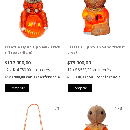
Estatua Light-Up Sam - Trick
Estatua Light-Up Sam: trick r'
r' Treat (41cm)
treat
$177.000,00
$79.000,00
12
x
$14.750,00
sin interés
12
x
$6.583,33
sin interés
$123.900,00
con
Transferencia
$55.300,00
con
Transferencia
1
/
3
1
/
6
GRATIS
GRATIS