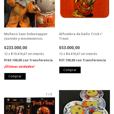
Muñeco Sam Sidestepper
Alfombra de baño Trick r'
(sonido y movimiento)
Treat
$233.000,00
$53.000,00
12
x
$19.416,67
sin interés
12
x
$4.416,67
sin interés
$163.100,00
con
Transferencia
$37.100,00
con
Transferencia
¡Últimas unidades!
1
/
3
GRATIS