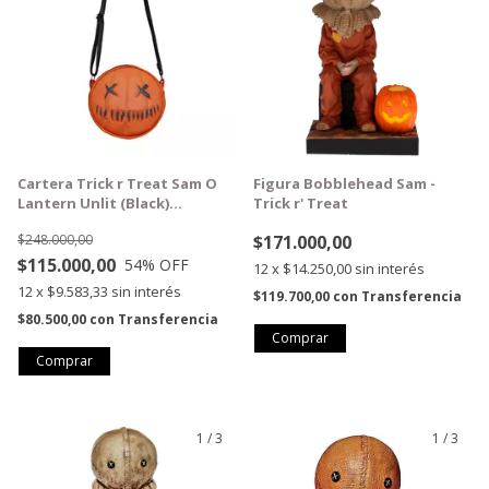
Cartera Trick r Treat Sam O
Figura Bobblehead Sam -
Lantern Unlit (Black)
Trick r' Treat
(DISCONTINUADO)
$248.000,00
$171.000,00
$115.000,00
54
% OFF
12
x
$14.250,00
sin interés
12
x
$9.583,33
sin interés
$119.700,00
con
Transferencia
$80.500,00
con
Transferencia
1
/
3
1
/
3
GRATIS
GRATIS