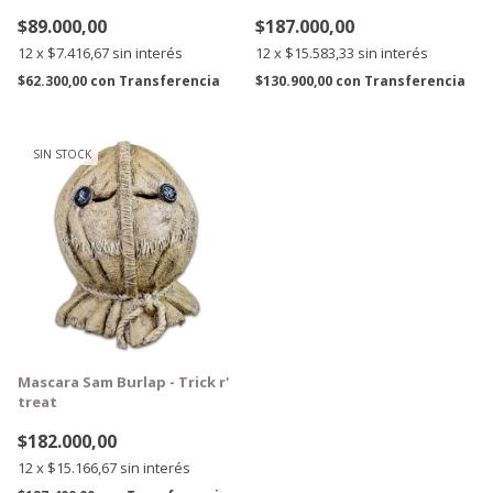
$89.000,00
$187.000,00
12
x
$7.416,67
sin interés
12
x
$15.583,33
sin interés
$62.300,00
con
Transferencia
$130.900,00
con
Transferencia
SIN STOCK
GRATIS
Mascara Sam Burlap - Trick r'
treat
$182.000,00
12
x
$15.166,67
sin interés