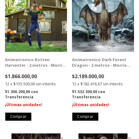
Animatronico Rotten
Animatronico Dark Forest
Harvester - 2 metros - Morris
Dragon - 2 metros - Morris
Costumes
Costumes
$1.866.000,00
$2.189.000,00
12
x
$155.500,00
sin interés
12
x
$182.416,67
sin interés
$1.306.200,00
con
$1.532.300,00
con
Transferencia
Transferencia
¡Últimas unidades!
¡Últimas unidades!
1
/
5
1
/
10
GRATIS
GRATIS