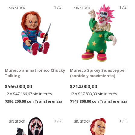
1
/
5
1
/
2
SIN STOCK
SIN STOCK
GRATIS
GRATIS
Muñeco animatronico Chucky
Muñeco Spikey Sidestepper
Talking
(sonido y movimiento)
$566.000,00
$214.000,00
12
x
$47.166,67
sin interés
12
x
$17.833,33
sin interés
$396.200,00
con
Transferencia
$149.800,00
con
Transferencia
1
/
2
1
/
3
SIN STOCK
SIN STOCK
GRATIS
GRATIS