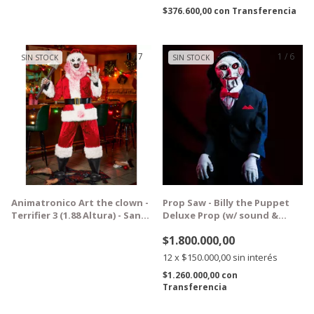
$376.600,00
con
Transferencia
1
/
7
1
/
6
SIN STOCK
SIN STOCK
GRATIS
Animatronico Art the clown -
Prop Saw - Billy the Puppet
Terrifier 3 (1.88 Altura) - Santa
Deluxe Prop (w/ sound &
Claus
motion)
$1.800.000,00
12
x
$150.000,00
sin interés
$1.260.000,00
con
Transferencia