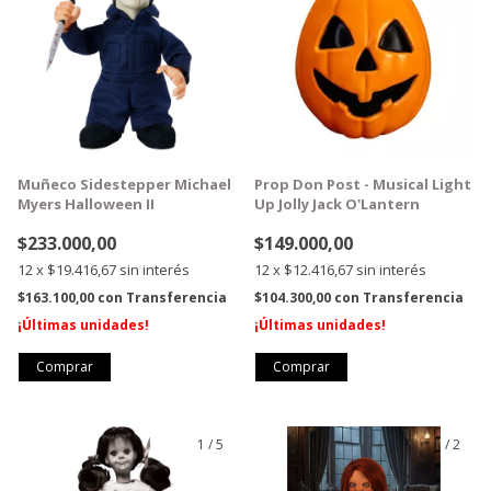
Muñeco Sidestepper Michael
Prop Don Post - Musical Light
Myers Halloween II
Up Jolly Jack O'Lantern
$233.000,00
$149.000,00
12
x
$19.416,67
sin interés
12
x
$12.416,67
sin interés
$163.100,00
con
Transferencia
$104.300,00
con
Transferencia
¡Últimas unidades!
¡Últimas unidades!
1
/
5
1
/
2
GRATIS
GRATIS