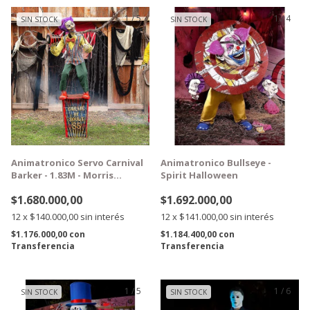
1
/
5
1
/
4
SIN STOCK
SIN STOCK
GRATIS
GRATIS
Animatronico Servo Carnival
Animatronico Bullseye -
Barker - 1.83M - Morris
Spirit Halloween
Costumes
$1.680.000,00
$1.692.000,00
12
x
$140.000,00
sin interés
12
x
$141.000,00
sin interés
$1.176.000,00
con
$1.184.400,00
con
Transferencia
Transferencia
1
/
5
1
/
6
SIN STOCK
SIN STOCK
GRATIS