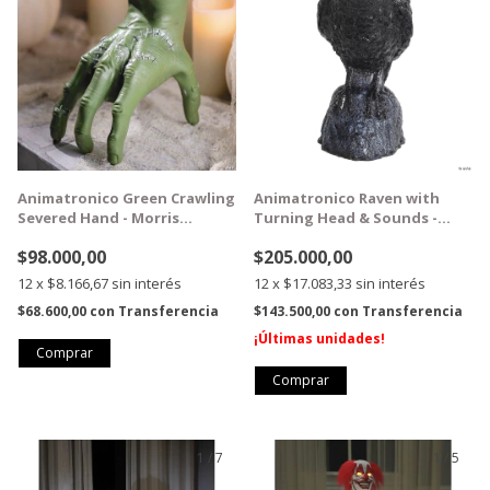
Animatronico Green Crawling
Animatronico Raven with
Severed Hand - Morris
Turning Head & Sounds -
Costumes
Morris Costumes
$98.000,00
$205.000,00
12
x
$8.166,67
sin interés
12
x
$17.083,33
sin interés
$68.600,00
con
Transferencia
$143.500,00
con
Transferencia
¡Últimas unidades!
1
/
7
1
/
5
GRATIS
GRATIS