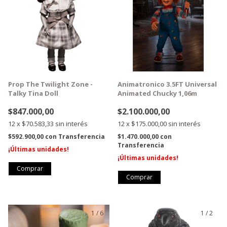
Prop The Twilight Zone -
Animatronico 3.5FT Universal
Talky Tina Doll
Animated Chucky 1,06m
$847.000,00
$2.100.000,00
12
x
$70.583,33
sin interés
12
x
$175.000,00
sin interés
$592.900,00
con
Transferencia
$1.470.000,00
con
Transferencia
¡Últimas unidades!
¡Últimas unidades!
1
/
6
1
/
2
GRATIS
GRATIS