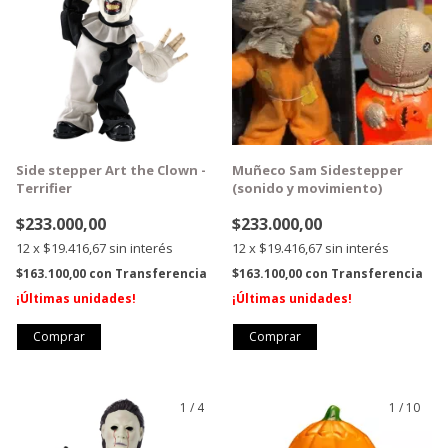
Side stepper Art the Clown -
Muñeco Sam Sidestepper
Terrifier
(sonido y movimiento)
$233.000,00
$233.000,00
12
x
$19.416,67
sin interés
12
x
$19.416,67
sin interés
$163.100,00
con
Transferencia
$163.100,00
con
Transferencia
¡Últimas unidades!
¡Últimas unidades!
1
/
4
1
/
10
GRATIS
GRATIS