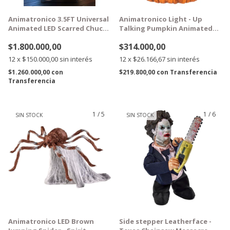
Animatronico 3.5FT Universal
Animatronico Light - Up
Animated LED Scarred Chucky
Talking Pumpkin Animated
1,06m
Prop - spirit Halloween
$1.800.000,00
$314.000,00
12
x
$150.000,00
sin interés
12
x
$26.166,67
sin interés
$1.260.000,00
con
$219.800,00
con
Transferencia
Transferencia
1
/
5
1
/
6
SIN STOCK
SIN STOCK
GRATIS
GRATIS
Animatronico LED Brown
Side stepper Leatherface -