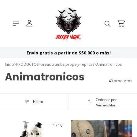
Envío gratis a partir de $50.000 o más!
Inicio
>
PRODUCTOS
>
breadcrumbs.props-y-replicas
>
Animatronicos
Animatronicos
40 productos
Ordenar por:
Filtrar
Más vendidos
1
/
10
1
/
2
GRATIS
GRATIS