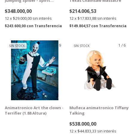
Jumping Spider - Spirit
Texas Chainsaw Massacre
Halloween
$348.000,00
$214.006,53
12
x
$29.000,00
sin interés
12
x
$17.833,88
sin interés
$243.600,00
con
Transferencia
$149.804,57
con
Transferencia
1
/
9
1
/
6
SIN STOCK
SIN STOCK
GRATIS
GRATIS
Animatronico Art the clown -
Muñeca animatronico Tiffany
Terrifier (1.88 Altura)
Talking
$538.000,00
12
x
$44.833,33
sin interés