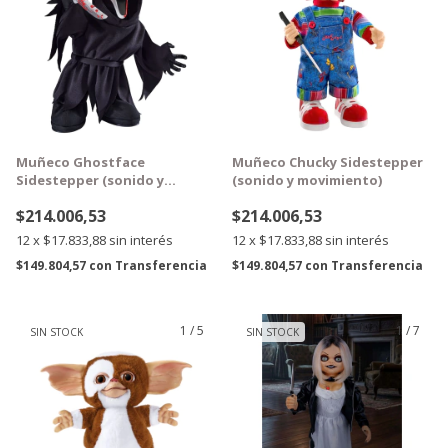
Muñeco Ghostface
Muñeco Chucky Sidestepper
Sidestepper (sonido y
(sonido y movimiento)
movimiento)
$214.006,53
$214.006,53
12
x
$17.833,88
sin interés
12
x
$17.833,88
sin interés
$149.804,57
con
Transferencia
$149.804,57
con
Transferencia
1
/
5
1
/
7
SIN STOCK
SIN STOCK
GRATIS
GRATIS