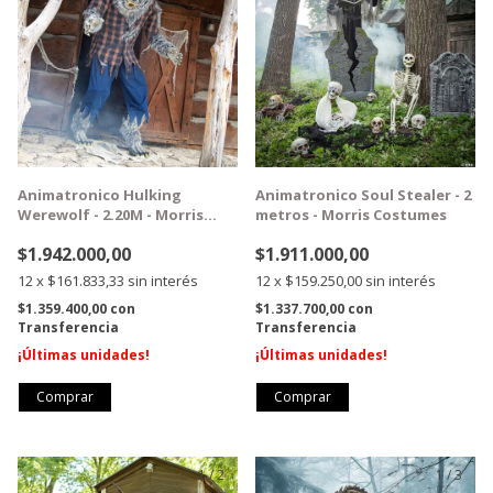
Animatronico Hulking
Animatronico Soul Stealer - 2
Werewolf - 2.20M - Morris
metros - Morris Costumes
Costumes
$1.942.000,00
$1.911.000,00
12
x
$161.833,33
sin interés
12
x
$159.250,00
sin interés
$1.359.400,00
con
$1.337.700,00
con
Transferencia
Transferencia
¡Últimas unidades!
¡Últimas unidades!
1
/
2
1
/
3
GRATIS
GRATIS