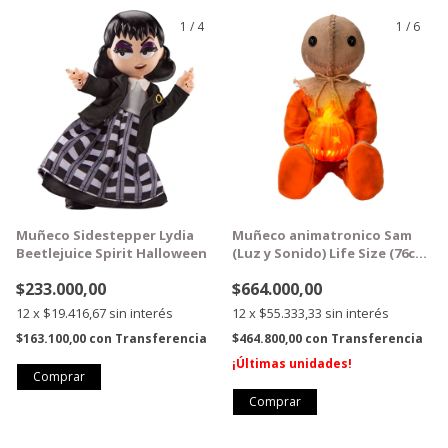
1
/
4
1
/
6
GRATIS
GRATIS
Muñeco Sidestepper Lydia
Muñeco animatronico Sam
Beetlejuice Spirit Halloween
(Luz y Sonido) Life Size (76cm
alto)
$233.000,00
$664.000,00
12
x
$19.416,67
sin interés
12
x
$55.333,33
sin interés
$163.100,00
con
Transferencia
$464.800,00
con
Transferencia
¡Últimas unidades!