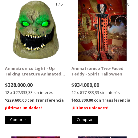
1
/
5
1
/
8
GRATIS
GRATIS
Animatronico Light - Up
Animatronico Two-Faced
Talking Creature Animated
Teddy - Spirit Halloween
Prop - Spirit Halloween
$328.000,00
$934.000,00
12
x
$27.333,33
sin interés
12
x
$77.833,33
sin interés
$229.600,00
con
Transferencia
$653.800,00
con
Transferencia
¡Últimas unidades!
¡Últimas unidades!