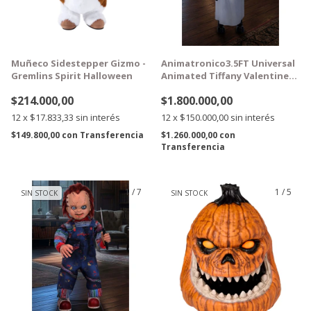
Muñeco Sidestepper Gizmo -
Animatronico3.5FT Universal
Gremlins Spirit Halloween
Animated Tiffany Valentine
1,06m
$214.000,00
$1.800.000,00
12
x
$17.833,33
sin interés
12
x
$150.000,00
sin interés
$149.800,00
con
Transferencia
$1.260.000,00
con
Transferencia
1
/
7
1
/
5
SIN STOCK
SIN STOCK
GRATIS
GRATIS