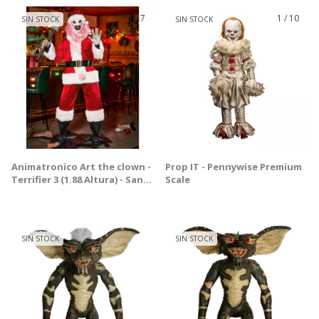
1
/
7
1
/
10
SIN STOCK
SIN STOCK
Animatronico Art the clown -
Prop IT - Pennywise Premium
Terrifier 3 (1.88 Altura) - Santa
Scale
Claus
SIN STOCK
SIN STOCK