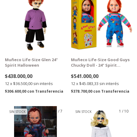
GRATIS
GRATIS
Muñeco Life-Size Glen 24"
Muñeco Life-Size Good Guys
Spirit Halloween
Chucky Doll - 24" Spirit
Halloween
$438.000,00
$541.000,00
12
x
$36.500,00
sin interés
12
x
$45.083,33
sin interés
$306.600,00
con
Transferencia
$378.700,00
con
Transferencia
1
/
7
1
/
10
SIN STOCK
SIN STOCK
GRATIS
GRATIS