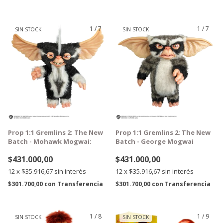
1
/
7
1
/
7
SIN STOCK
SIN STOCK
GRATIS
GRATIS
Prop 1:1 Gremlins 2: The New
Prop 1:1 Gremlins 2: The New
Batch - Mohawk Mogwai:
Batch - George Mogwai
$431.000,00
$431.000,00
12
x
$35.916,67
sin interés
12
x
$35.916,67
sin interés
$301.700,00
con
Transferencia
$301.700,00
con
Transferencia
1
/
8
1
/
9
SIN STOCK
SIN STOCK