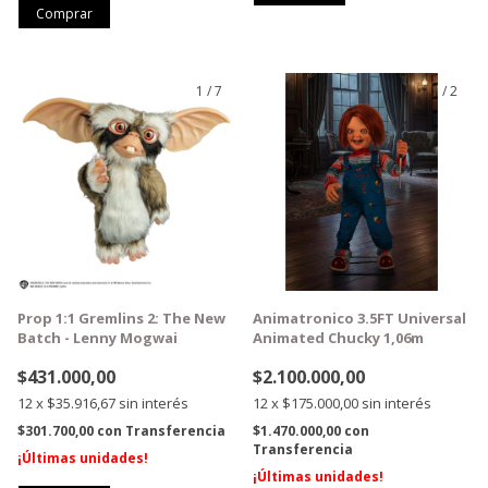
1
/
7
1
/
2
GRATIS
GRATIS
Prop 1:1 Gremlins 2: The New
Animatronico 3.5FT Universal
Batch - Lenny Mogwai
Animated Chucky 1,06m
$431.000,00
$2.100.000,00
12
x
$35.916,67
sin interés
12
x
$175.000,00
sin interés
$301.700,00
con
Transferencia
$1.470.000,00
con
Transferencia
¡Últimas unidades!
¡Últimas unidades!