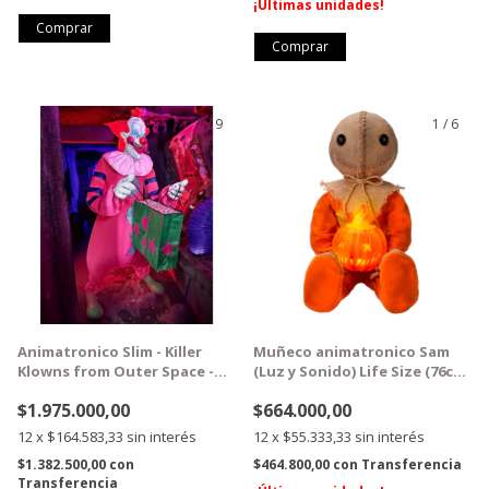
¡Últimas unidades!
1
/
9
1
/
6
GRATIS
GRATIS
Animatronico Slim - Killer
Muñeco animatronico Sam
Klowns from Outer Space -
(Luz y Sonido) Life Size (76cm
Spirit Halloween
alto)
$1.975.000,00
$664.000,00
12
x
$164.583,33
sin interés
12
x
$55.333,33
sin interés
$1.382.500,00
con
$464.800,00
con
Transferencia
Transferencia