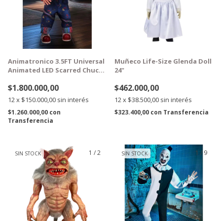
Animatronico 3.5FT Universal
Muñeco Life-Size Glenda Doll
Animated LED Scarred Chucky
24"
1,06m
$1.800.000,00
$462.000,00
12
x
$150.000,00
sin interés
12
x
$38.500,00
sin interés
$1.260.000,00
con
$323.400,00
con
Transferencia
Transferencia
1
/
2
1
/
9
SIN STOCK
SIN STOCK
GRATIS
GRATIS