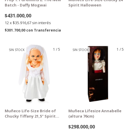
Batch - Daffy Mogwai
Spirit Halloween
$431.000,00
12
x
$35.916,67
sin interés
$301.700,00
con
Transferencia
1
/
5
1
/
5
SIN STOCK
SIN STOCK
GRATIS
GRATIS
Muñeco Life-Size Bride of
Muñeca Lifesize Annabelle
Chucky Tiffany 21,5" Spirit
(altura 76cm)
Halloween
$298.000,00