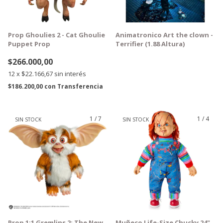
Prop Ghoulies 2 - Cat Ghoulie
Animatronico Art the clown -
Puppet Prop
Terrifier (1.88 Altura)
$266.000,00
12
x
$22.166,67
sin interés
$186.200,00
con
Transferencia
1
/
7
1
/
4
SIN STOCK
SIN STOCK
GRATIS
GRATIS
Prop 1:1 Gremlins 2: The New
Muñeco Life-Size Chucky 24"