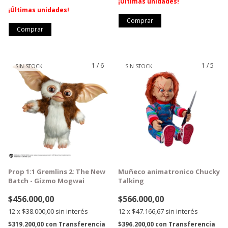
¡Últimas unidades!
¡Últimas unidades!
1
/
6
1
/
5
SIN STOCK
SIN STOCK
GRATIS
GRATIS
Prop 1:1 Gremlins 2: The New
Muñeco animatronico Chucky
Batch - Gizmo Mogwai
Talking
$456.000,00
$566.000,00
12
x
$38.000,00
sin interés
12
x
$47.166,67
sin interés
$319.200,00
con
Transferencia
$396.200,00
con
Transferencia