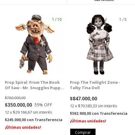
1
/
10
1
/
5
GRATIS
GRATIS
Prop Spiral: From The Book
Prop The Twilight Zone -
Of Saw - Mr. Snuggles Puppet
Talky Tina Doll
(DISCONTINUADO)
$780.000,00
$847.000,00
$350.000,00
55
% OFF
12
x
$70.583,33
sin interés
12
x
$29.166,67
sin interés
$592.900,00
con
Transferencia
$245.000,00
con
Transferencia
¡Últimas unidades!
¡Últimas unidades!