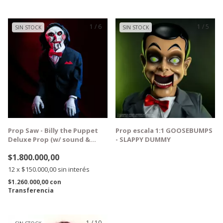
1
/
6
1
/
5
SIN STOCK
SIN STOCK
GRATIS
Prop Saw - Billy the Puppet
Prop escala 1:1 GOOSEBUMPS
Deluxe Prop (w/ sound &
- SLAPPY DUMMY
motion)
$1.800.000,00
12
x
$150.000,00
sin interés
$1.260.000,00
con
Transferencia
1
/
10