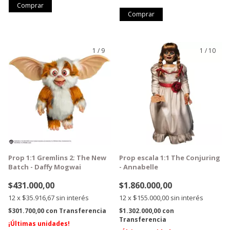
1
/
9
1
/
10
GRATIS
GRATIS
Prop 1:1 Gremlins 2: The New
Prop escala 1:1 The Conjuring
Batch - Daffy Mogwai
- Annabelle
$431.000,00
$1.860.000,00
12
x
$35.916,67
sin interés
12
x
$155.000,00
sin interés
$301.700,00
con
Transferencia
$1.302.000,00
con
Transferencia
¡Últimas unidades!