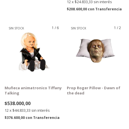
12
x
$24.833,33
sin interés
$208.600,00
con
Transferencia
1
/
6
1
/
2
SIN STOCK
SIN STOCK
GRATIS
GRATIS
Muñeca animatronico Tiffany
Prop Roger Pillow - Dawn of
Talking
the dead
$538.000,00
12
x
$44.833,33
sin interés
$376.600,00
con
Transferencia