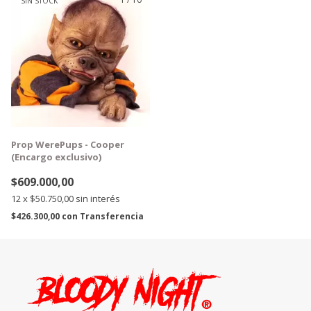
SIN STOCK
GRATIS
Prop WerePups - Cooper
(Encargo exclusivo)
$609.000,00
12
x
$50.750,00
sin interés
$426.300,00
con
Transferencia