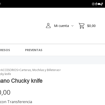
!
Mi cuenta
$0,00
GRESOS
PREVENTAS
>
ACCESORIOS
>
Carteras, Mochilas y Billeteras
>
ky knife
ano Chucky knife
0,00
con
Transferencia