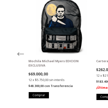
 Judith Myers
Mochila Michael Myers EDICION
Cartera
EXCLUSIVA
$262.
$69.000,00
12
x
$21
12
x
$5.750,00
sin interés
$183.40
ncia
$48.300,00
con
Transferencia
¡Última