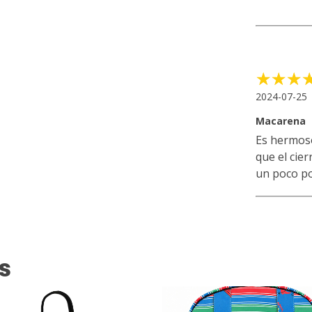
2024-07-25
Macarena
Es hermos
que el cie
un poco p
s
TIS
GRATIS