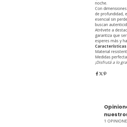
noche.
Con dimensiones 
de profundidad, e
esencial sin perd
buscan autenticid
Atrévete a destac
garantiza que ser
esperes más y haz
Características 
Material resistent
Medidas perfectas
¡Disfrutá a lo gr
Opinion
nuestros
1 OPINIONE