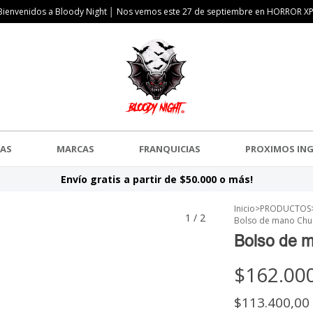
Bienvenidos a Bloody Night │ Nos vemos este 27 de septiembre en HORROR XP
AS
MARCAS
FRANQUICIAS
PROXIMOS IN
Envío gratis a partir de $50.000 o más!
Inicio
>
PRODUCTOS
1
/
2
Bolso de mano Chuc
Bolso de m
$162.00
$113.400,00