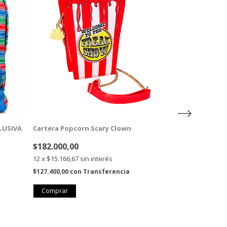
LUSIVA
Cartera Popcorn Scary Clown
Bolso de mano 
Halloween 2
$182.000,00
$162.000,00
12
x
$15.166,67
sin interés
12
x
$13.500,00
s
$127.400,00
con
Transferencia
$113.400,00
con