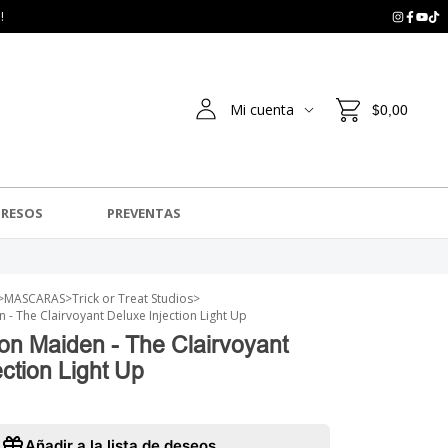
!
Mi cuenta
$0,00
GRESOS
PREVENTAS
>
MASCARAS
>
Trick or Treat Studios
>
 - The Clairvoyant Deluxe Injection Light Up
on Maiden - The Clairvoyant
ction Light Up
Añadir a la lista de deseos