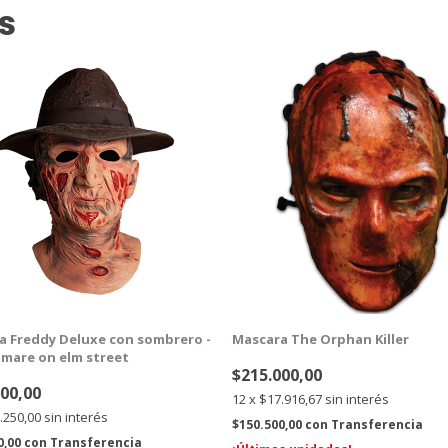
s
TIS
GRATIS
a Freddy Deluxe con sombrero -
Mascara The Orphan Killer
tmare on elm street
$215.000,00
000,00
12
x
$17.916,67
sin interés
.250,00
sin interés
$150.500,00
con
Transferencia
0,00
con
Transferencia