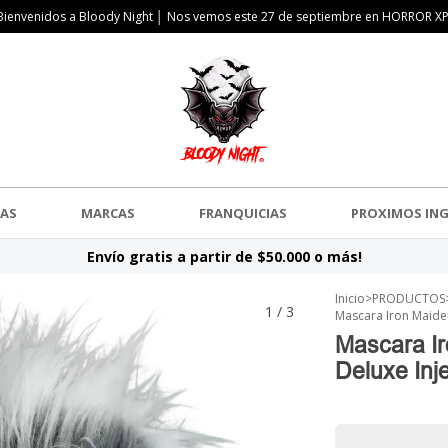
Bienvenidos a Bloody Night │ Nos vemos este 27 de septiembre en HORROR XP
AS
MARCAS
FRANQUICIAS
PROXIMOS IN
Envío gratis a partir de $50.000 o más!
Inicio
>
PRODUCTOS
1
/
3
Mascara Iron Maiden
Mascara Ir
Deluxe Inje