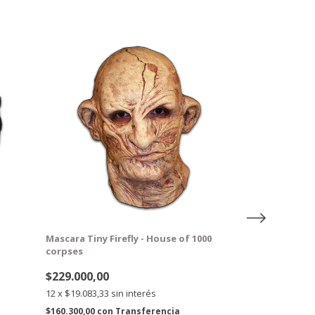
GRATIS
GRATIS
Mascara Tiny Firefly - House of 1000
Mascara Dr. Sa
corpses
corpses
$229.000,00
$229.000,00
12
x
$19.083,33
sin interés
12
x
$19.083,33
s
$160.300,00
con
Transferencia
$160.300,00
con