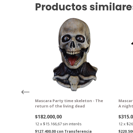
Productos similare
GRATIS
GRA
b Zombie)
Mascara Party time skeleton - The
Mascar
return of the living dead
A nigh
$182.000,00
$315.
12
x
$15.166,67
sin interés
12
x
$26
ncia
$127.400,00
con
Transferencia
$220.50