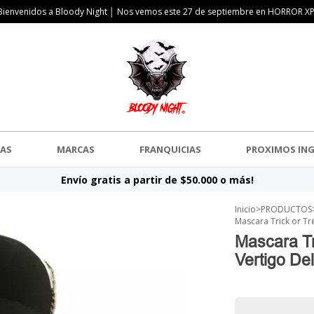
Bienvenidos a Bloody Night │ Nos vemos este 27 de septiembre en HORROR XP
AS
MARCAS
FRANQUICIAS
PROXIMOS IN
Envío gratis a partir de $50.000 o más!
Inicio
>
PRODUCTOS
Mascara Trick or Tre
Mascara Tri
Vertigo De