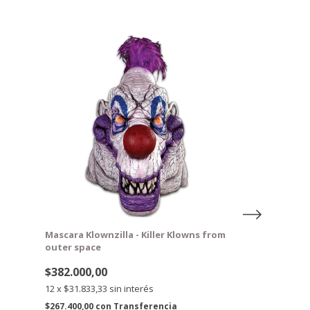
GRATIS
GRATIS
Mascara Klownzilla - Killer Klowns from
Mascara The Or
outer space
$215.000,00
$382.000,00
12
x
$17.916,67
s
12
x
$31.833,33
sin interés
$150.500,00
con
$267.400,00
con
Transferencia