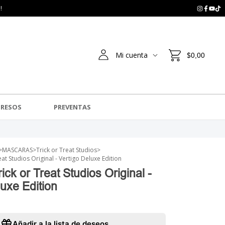
!
Mi cuenta
$0,00
GRESOS
PREVENTAS
>
MASCARAS
>
Trick or Treat Studios
>
at Studios Original - Vertigo Deluxe Edition
ck or Treat Studios Original -
luxe Edition
Añadir a la lista de deseos