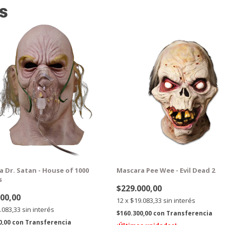
s
TIS
GRATIS
 Dr. Satan - House of 1000
Mascara Pee Wee - Evil Dead 2
s
$229.000,00
000,00
12
x
$19.083,33
sin interés
.083,33
sin interés
$160.300,00
con
Transferencia
0,00
con
Transferencia