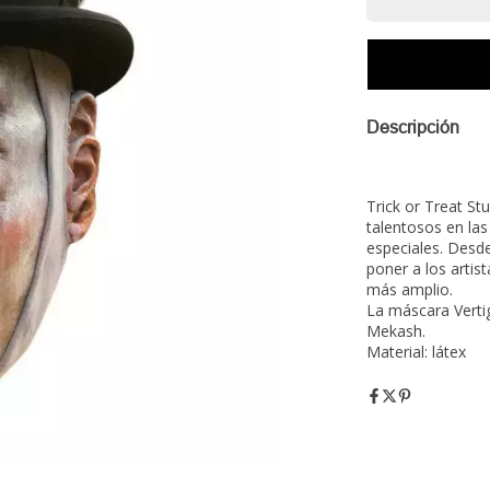
Descripción
Trick or Treat St
talentosos en la
especiales. Desde
poner a los artist
más amplio.
La máscara Vertig
Mekash.
Material: látex