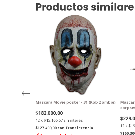
Productos similare
GRATIS
GRA
ns
Mascara Movie poster - 31 (Rob Zombie)
Mascara
corpse
$182.000,00
$229.
12
x
$15.166,67
sin interés
12
x
$19
ncia
$127.400,00
con
Transferencia
$160.30