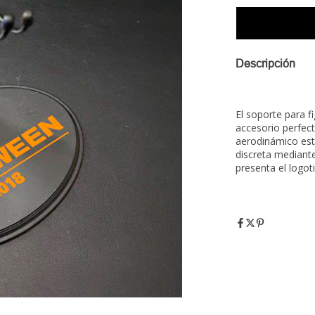
Descripción
El soporte para fi
accesorio perfect
aerodinámico est
discreta mediante
presenta el logoti