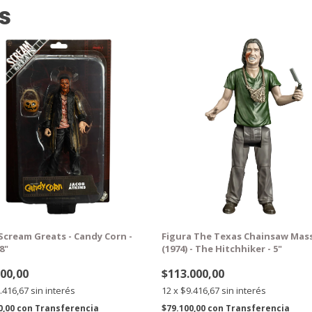
s
TIS
GRATIS
Scream Greats - Candy Corn -
Figura The Texas Chainsaw Mas
8"
(1974) - The Hitchhiker - 5"
000,00
$113.000,00
.416,67
sin interés
12
x
$9.416,67
sin interés
0,00
con
Transferencia
$79.100,00
con
Transferencia