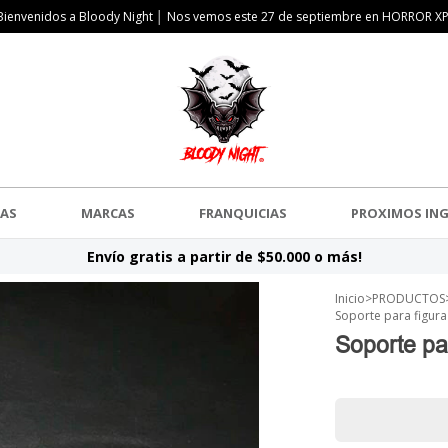
Bienvenidos a Bloody Night │ Nos vemos este 27 de septiembre en HORROR XP
AS
MARCAS
FRANQUICIAS
PROXIMOS IN
Envío gratis a partir de $50.000 o más!
Inicio
>
PRODUCTOS
Soporte para figura
Soporte pa