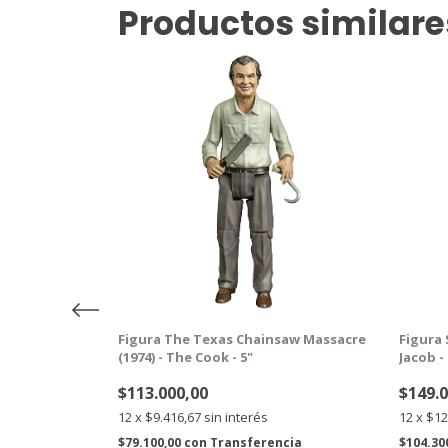
Productos similare
GRATIS
GRA
illy Puppet with
Figura The Texas Chainsaw Massacre
Figura 
(1974) - The Cook - 5"
Jacob - 
$113.000,00
$149.
12
x
$9.416,67
sin interés
12
x
$12
ncia
$79.100,00
con
Transferencia
$104.30