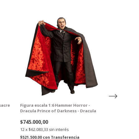
GRATIS
GRATIS
sacre
Figura escala 1:6 Hammer Horror -
Figura Gooseb
Dracula Prince of Darkness - Dracula
$113.000,00
$745.000,00
12
x
$9.416,67
si
12
x
$62.083,33
sin interés
$79.100,00
con
T
$521.500,00
con
Transferencia