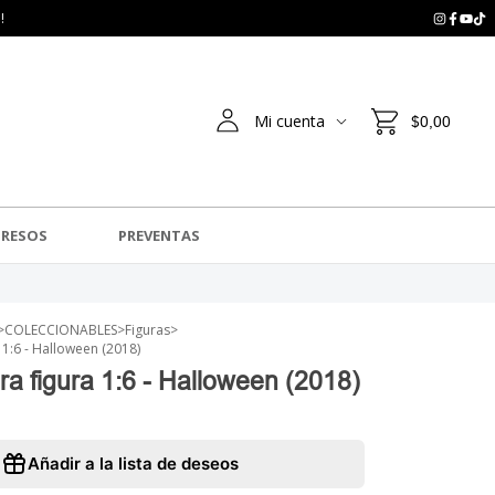
!
Mi cuenta
$0,00
GRESOS
PREVENTAS
>
COLECCIONABLES
>
Figuras
>
 1:6 - Halloween (2018)
ra figura 1:6 - Halloween (2018)
Añadir a la lista de deseos